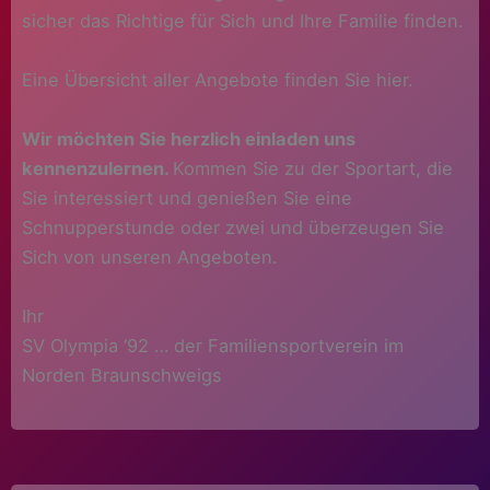
sicher das Richtige für Sich und Ihre Familie finden.
Eine Übersicht aller Angebote finden Sie hier.
Wir möchten Sie herzlich einladen uns
kennenzulernen.
Kommen Sie zu der Sportart, die
Sie interessiert und genießen Sie eine
Schnupperstunde oder zwei und überzeugen Sie
Sich von unseren Angeboten.
Ihr
SV Olympia ‘92 … der Familiensportverein im
Norden Braunschweigs