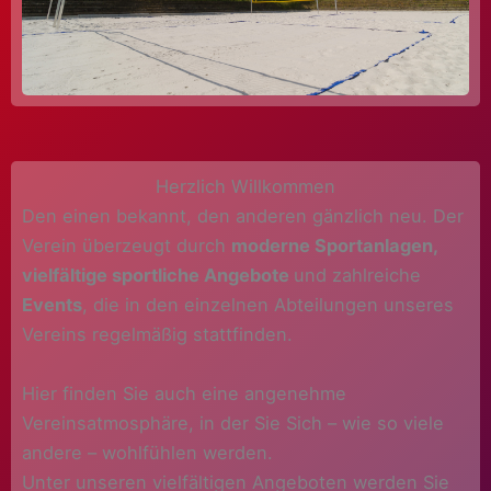
Herzlich Willkommen
Den einen bekannt, den anderen gänzlich neu. Der
Verein überzeugt durch
moderne Sportanlagen,
vielfältige sportliche Angebote
und zahlreiche
Events
, die in den einzelnen Abteilungen unseres
Vereins regelmäßig stattfinden.
Hier finden Sie auch eine angenehme
Vereinsatmosphäre, in der Sie Sich – wie so viele
andere – wohlfühlen werden.
Unter unseren vielfältigen Angeboten werden Sie