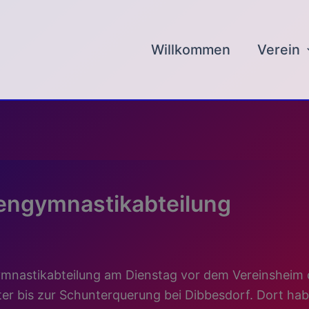
Willkommen
Verein
engymnastikabteilung
mnastikabteilung am Dienstag vor dem Vereinsheim d
ter bis zur Schunterquerung bei Dibbesdorf. Dort ha