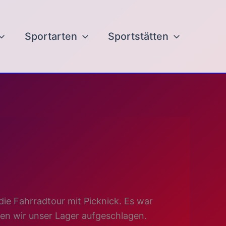
Sportarten
Sportstätten
ie Fahrradtour mit Picknick.
Es war
ben wir unser Lager aufgeschlagen.