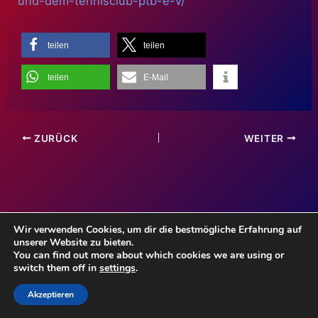
und-dem-tennisclub-ptb-e-v/
teilen
teilen
teilen
E-Mail
ZURÜCK
WEITER
Wir verwenden Cookies, um dir die bestmögliche Erfahrung auf
unserer Website zu bieten.
Impressum
You can find out more about which cookies we are using or
Haftungsauschluss
switch them off in
settings
.
Datenschutzerklärung
Akzeptieren