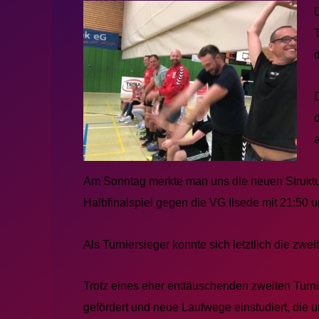
Am Sonntag merkte man uns die neuen Struktur
Halbfinalspiel gegen die VG Ilsede mit 21:50 
Als Turniersieger konnte sich letztlich die 
Trotz eines eher enttäuschenden zweiten Turn
gefördert und neue Laufwege einstudiert, die u