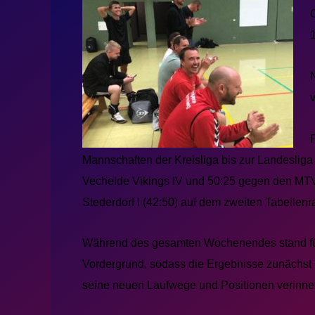
Mannschaften der Kreisliga bis zur Landesliga
Vechelde Vikings IV und 50:25 gegen den MT
Stederdorf I (42:50) auf dem zweiten Tabellenr
Während des gesamten Wochenendes stand für
Vordergrund, sodass die Ergebnisse zunächst
seine neuen Laufwege und Positionen verinner