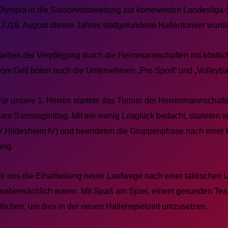
Olympia in die Saisonvorbereitung zur kommenden Landesliga-S
17./18. August diesen Jahres stattgefundene Hallenturnier wurd
Neben der Verpflegung durch die Heimmannschaften mit köstlic
vom Grill boten auch die Unternehmen „Pro Sport“ und „Volleyb
Für unsere 1. Herren startete das Turnier der Herrenmannschafte
 am Samstagmittag. Mit ein wenig Losglück bedacht, starteten wi
V Hildesheim IV) und beendeten die Gruppenphase nach einer
ang.
 uns die Einarbeitung neuer Laufwege nach einer taktischen 
 nebensächlich waren. Mit Spaß am Spiel, einem gesunden Team
lichen, um dies in der neuen Hallenspielzeit umzusetzen.