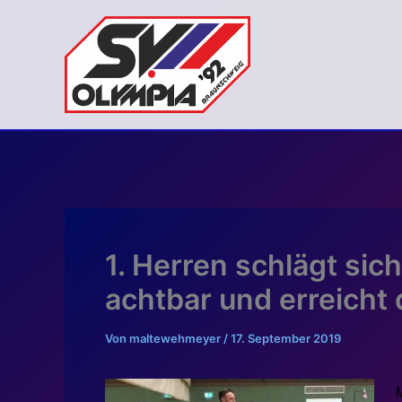
Zum
Inhalt
springen
1. Herren schlägt sic
achtbar und erreicht 
Von
maltewehmeyer
/
17. September 2019