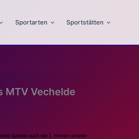
Sportarten
Sportstätten
des MTV Vechelde
lde startete auch die 1. Herren unserer