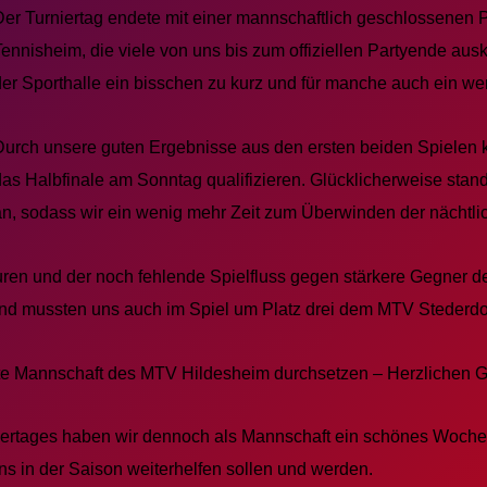
Der Turniertag endete mit einer mannschaftlich geschlossenen P
Tennisheim, die viele von uns bis zum offiziellen Partyende au
der Sporthalle ein bisschen zu kurz und für manche auch ein w
Durch unsere guten Ergebnisse aus den ersten beiden Spielen k
das Halbfinale am Sonntag qualifizieren. Glücklicherweise stand
an, sodass wir ein wenig mehr Zeit zum Überwinden der nächtli
en und der noch fehlende Spielfluss gegen stärkere Gegner deu
und mussten uns auch im Spiel um Platz drei dem MTV Stederdo
zweite Mannschaft des MTV Hildesheim durchsetzen – Herzlichen
iertages haben wir dennoch als Mannschaft ein schönes Woche
ns in der Saison weiterhelfen sollen und werden.