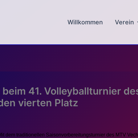
Willkommen
Verein
h beim 41. Volleyballturnier 
den vierten Platz
Mit dem traditionellen Saisonvorbereitungsturnier des MTV Veche