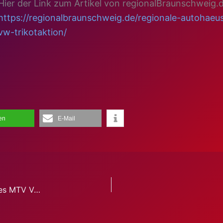
Hier der Link zum Artikel von regionalBraunschweig.d
https://regionalbraunschweig.de/regionale-autohaeu
vw-trikotaktion/
len
E-Mail
1. Herren schlägt sich beim 41. Volleyballturnier des MTV Vechelde achtbar und erreicht den vierten Platz