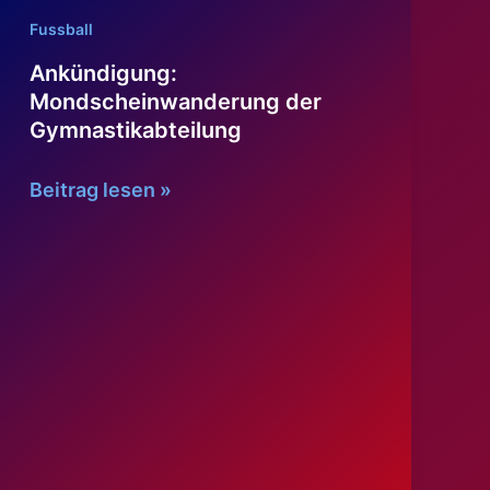
Fussball
Ankündigung:
Mondscheinwanderung der
Gymnastikabteilung
Ankündigung:
Beitrag lesen »
Mondscheinwanderung
der
Gymnastikabteilung