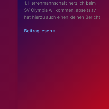
1. Herrenmannschaft herzlich beim
SV Olympia willkommen. abseits.tv
hat hierzu auch einen kleinen Bericht
Sebastian
Beitrag lesen »
Pasemann
neuer
Trainer
der
1.
Fussball
Herrenmannschaft