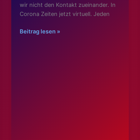
wir nicht den Kontakt zueinander. In
Corona Zeiten jetzt virtuell. Jeden
Virtuelles
Beitrag lesen »
Online-
Training
der
Gymnastik-
Abteilung