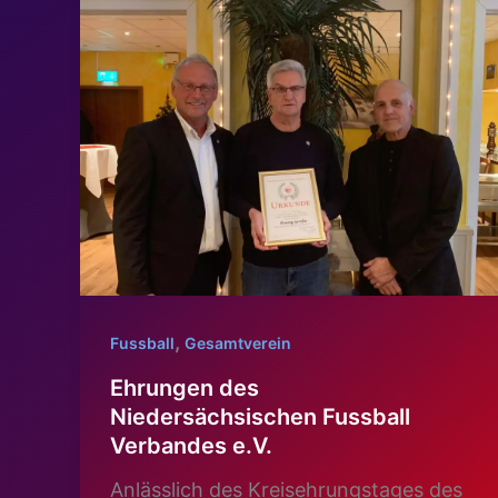
Motto
„gesund
und
aktiv
älter
werden“
,
Fussball
Gesamtverein
Ehrungen des
Niedersächsischen Fussball
Verbandes e.V.
Anlässlich des Kreisehrungstages des