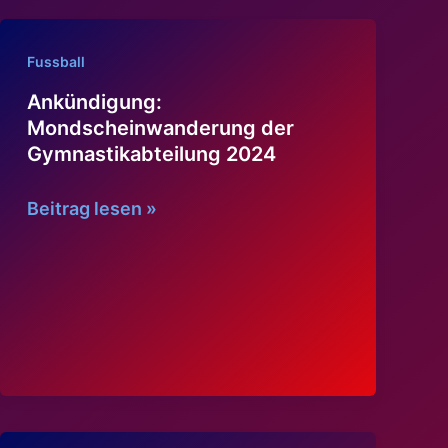
Fussball
Ankündigung:
Mondscheinwanderung der
Gymnastikabteilung 2024
Ankündigung:
Beitrag lesen »
Mondscheinwanderung
der
Gymnastikabteilung
2024