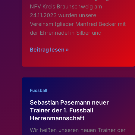
NFV Kreis Braunschweig am
24.11.2023 wurden unsere
Vereinsmitglieder Manfred Becker mit
der Ehrennadel in Silber und
Ehrungen
Beitrag lesen »
des
Niedersächsischen
Fussball
Verbandes
Fussball
e.V.
Sebastian Pasemann neuer
Trainer der 1. Fussball
Herrenmannschaft
Wir heißen unseren neuen Trainer der