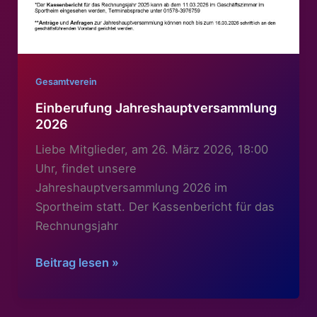
Gesamtverein
Einberufung Jahreshauptversammlung
2026
Liebe Mitglieder, am 26. März 2026, 18:00
Uhr, findet unsere
Jahreshauptversammlung 2026 im
Sportheim statt. Der Kassenbericht für das
Rechnungsjahr
Einberufung
Beitrag lesen »
Jahreshauptversammlung
2026