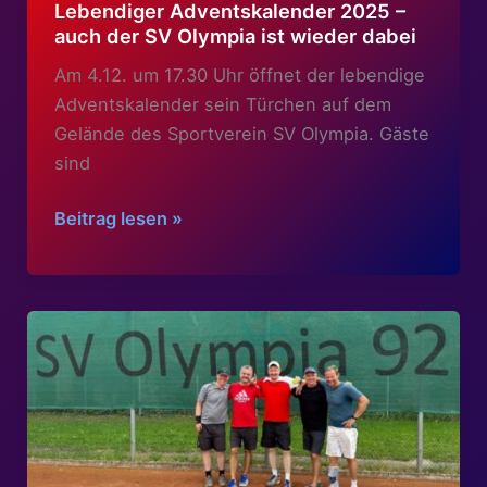
Lebendiger Adventskalender 2025 –
mit
auch der SV Olympia ist wieder dabei
Musik
für
Am 4.12. um 17.30 Uhr öffnet der lebendige
Frauen
Adventskalender sein Türchen auf dem
und
Gelände des Sportverein SV Olympia. Gäste
Männer
sind
Lebendiger
Beitrag lesen »
Adventskalender
2025
–
auch
der
SV
Olympia
ist
wieder