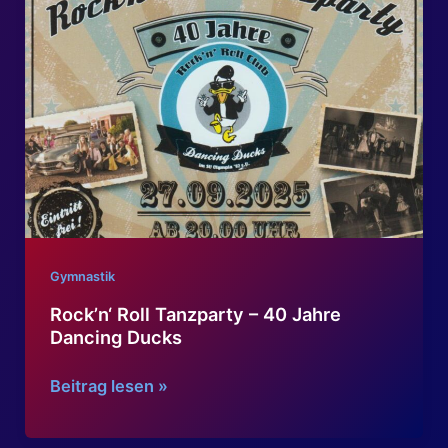
Gymnastik
Rock’n‘ Roll Tanzparty – 40 Jahre
Dancing Ducks
Rock’n‘
Beitrag lesen »
Roll
Tanzparty