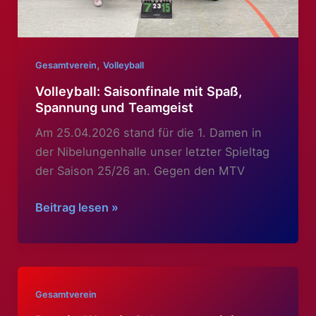
,
Gesamtverein
Volleyball
Volleyball: Saisonfinale mit Spaß,
Spannung und Teamgeist
Am 25.04.2026 stand für die 1. Damen in
der Nibelungenhalle unser letzter Spieltag
der Saison 25/26 an. Gegen den MTV
Volleyball:
Beitrag lesen »
Saisonfinale
mit
Spaß,
Spannung
Gesamtverein
und