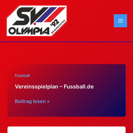
Zum
Inhalt
springen
Fussball
Vereinsspielplan – Fussball.de
Vereinsspielplan
Beitrag lesen »
–
Fussball.de