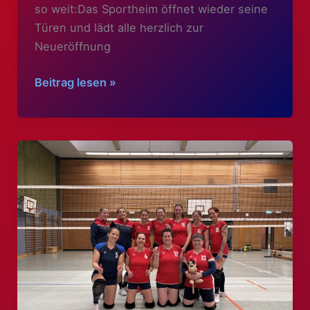
so weit:Das Sportheim öffnet wieder seine
Türen und lädt alle herzlich zur
Neueröffnung
Neueröffnung
Beitrag lesen »
des
Sportheims
–
Deutsche
Küche
trifft
gemütliche
Atmosphäre