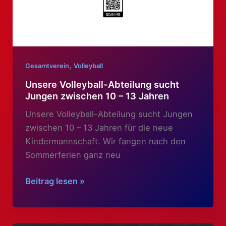
,
Gesamtverein
Volleyball
Unsere Volleyball-Abteilung sucht
Jungen zwischen 10 – 13 Jahren
Unsere Volleyball-Abteilung sucht Jungen
zwischen 10 – 13 Jahren für die neue
Kindermannschaft. Wir fangen nach den
Sommerferien ganz neu
Unsere
Beitrag lesen »
Volleyball-
Abteilung
sucht